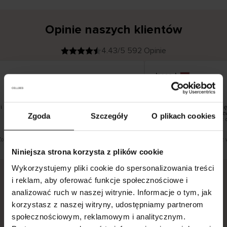
Opinie naszych klientów
4.43/5 592 Opinie
Inese J
K
KUPUJĄCY
05.08.2026
l
i
19.07.2026
e
n
t
z
w
e
 pięknie
Dostawa towarów następ
r
y
dni roboczych, jednak zw
Zgoda
Szczegóły
O plikach cookies
f
smutku – może potrwać 
i
k
o
w
a
n
y
Zobacz wersję oryginalną.
To jest tłumaczenie. Zobacz 
Niniejsza strona korzysta z plików cookie
Wykorzystujemy pliki cookie do spersonalizowania treści
i reklam, aby oferować funkcje społecznościowe i
analizować ruch w naszej witrynie. Informacje o tym, jak
Bezpieczna dostawa.
Bezpieczna płatność.
korzystasz z naszej witryny, udostępniamy partnerom
60-dniowy okres zwrotu.
społecznościowym, reklamowym i analitycznym.