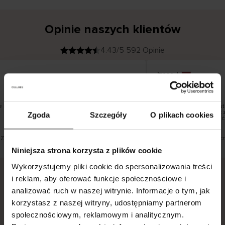
Opinie naszych klientów
4.43/5 592 Opinie
Inese J
K
KUPUJĄCY
05.08.2026
l
i
19.07.2026
e
n
t
z
w
e
i pięknie
Dostawa towarów nastę
r
y
dni roboczych, jednak z
Zgoda
Szczegóły
O plikach cookies
f
smutku – może potrwać 
i
k
o
w
a
n
y
 Zobacz wersję oryginalną.
To jest tłumaczenie. Zobacz
Niniejsza strona korzysta z plików cookie
Wykorzystujemy pliki cookie do spersonalizowania treści
i reklam, aby oferować funkcje społecznościowe i
analizować ruch w naszej witrynie. Informacje o tym, jak
Bezpieczna dostawa.
Bezpieczna płatność.
korzystasz z naszej witryny, udostępniamy partnerom
60-dniowy okres zwrotu.
społecznościowym, reklamowym i analitycznym.