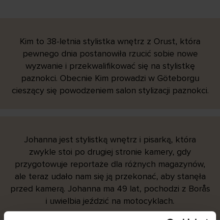
Kim to 38-letnia stylistka wnętrz z Orust, która
pewnego dnia postanowiła rzucić sobie nowe
wyzwanie i przekwalifikować się na stylistkę
paznokci. Obecnie Kim prowadzi w Göteborgu
cieszący się powodzeniem salon stylizacji paznokci.
Johanna jest stylistką wnętrz i pisarką, która
zwykle stoi po drugiej stronie kamery, gdy
przygotowuje reportaże dla różnych magazynów,
ale teraz udało nam się ją przekonać, aby stanęła
przed kamerą. Johanna ma 49 lat, pochodzi z Borås
i uwielbia jeździć na motocyklach.