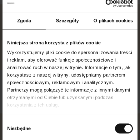
Lena ma 65 lat i pochodzi z Göteborga. Od 7 lat
Zgoda
Szczegóły
O plikach cookies
jest szczęśliwą emerytką, ale wcześniej pracowała
w sklepie odzieżowym i jest mistrzynią w
wyszukiwaniu strojów dla klientów. Lubi „odrobinę
Niniejsza strona korzysta z plików cookie
urozmaicenia” i to, co ono przynosi. Lena uwielbia
Wykorzystujemy pliki cookie do spersonalizowania treści
kamerę i siebie samą.
i reklam, aby oferować funkcje społecznościowe i
analizować ruch w naszej witrynie. Informacje o tym, jak
korzystasz z naszej witryny, udostępniamy partnerom
Moda tworzona przez
społecznościowym, reklamowym i analitycznym.
Partnerzy mogą połączyć te informacje z innymi danymi
kobiety dla kobiet.
otrzymanymi od Ciebie lub uzyskanymi podczas
korzystania z ich usług.
W
Frida to kochająca zwierzęta nauczycielka
Niezbędne
y
hiszpańskiego. Ma 41 lat i pochodzi z Köping, gdzie
b