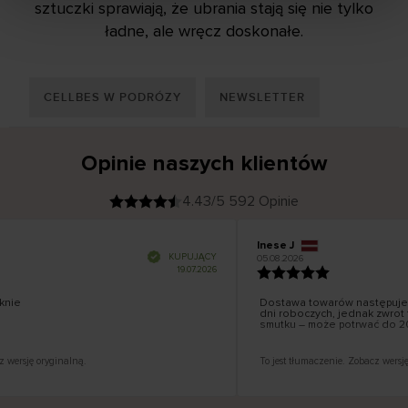
sztuczki sprawiają, że ubrania stają się nie tylko
ładne, ale wręcz doskonałe.
CELLBES W PODRÓZY
NEWSLETTER
Opinie naszych klientów
4.43/5 592 Opinie
Inese J
K
KUPUJĄCY
05.08.2026
l
i
19.07.2026
e
n
t
z
w
e
nie
Dostawa towarów następuje 
r
y
dni roboczych, jednak zwrot t
f
smutku – może potrwać do 20
i
k
o
w
a
n
y
 wersję oryginalną.
To jest tłumaczenie. Zobacz wersję