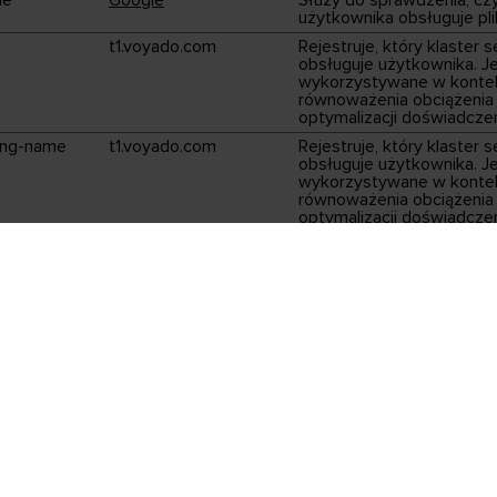
użytkownika obsługuje pli
t1.voyado.com
Rejestruje, który klaster
obsługuje użytkownika. Je
wykorzystywane w konte
równoważenia obciążenia
optymalizacji doświadcze
ing-name
t1.voyado.com
Rejestruje, który klaster
obsługuje użytkownika. Je
wykorzystywane w konte
równoważenia obciążenia
optymalizacji doświadcze
e (6)
e dotyczące preferencji umożliwiają stronie zapamiętanie informac
 preferowany język lub region, w którym znajduje się użytkownik.
Dostawca
Cel
guageCultur
www.cellbes.pl
Określa lub zapisuje język
ustawienia użytkownika, 
treści serwisu we właściw