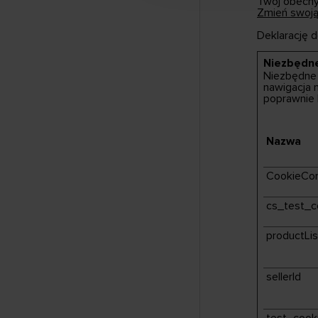
Twój obecn
Zmień swoj
Deklarację 
Niezbędne
Niezbędne 
nawigacja 
poprawnie 
Nazwa
CookieCo
cs_test_c
productLis
sellerId
test_cook