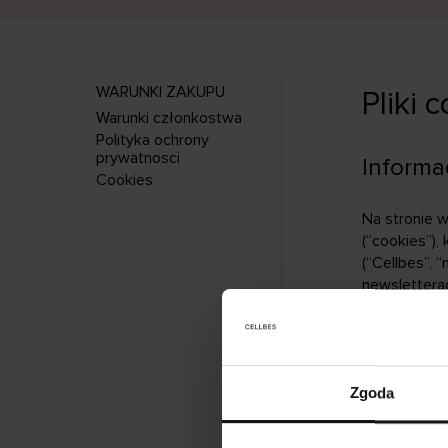
WARUNKI ZAKUPU
Pliki 
Warunki członkostwa
Polityka ochrony
prywatnosci
Informac
Cookies
Na stronie w
(“cookies”),
(“Cellbes”, 
newslettera
Tutaj
możesz
Zgoda
Tutaj możes