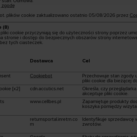
y stan: Odmowa.
ą zgodę
dot. plików cookie zaktualizowano ostatnio 05/08/2026 przez
Co
 (8)
pliki cookie przyczyniają się do użyteczności strony poprzez umo
na stronie i dostęp do bezpiecznych obszarów strony internetow
bez tych ciasteczek.
Dostawca
Cel
nsent
Cookiebot
Przechowuje stan zgody 
pliki cookie dla bieżącej 
ookie [x2]
cdn.accutics.net
Określa, czy przeglądark
akceptuje pliki cookie.
ts
www.cellbes.pl
Zapamiętuje produkty do
koszyka pomiędzy wizyta
returnsportal.inretrn.co
Identyfikuje sprzedawcę 
m
zwrotów.
ie
Google
Służy do sprawdzenia, cz