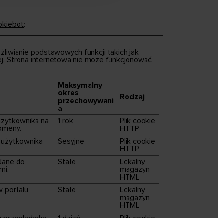
okiebot
:
żliwianie podstawowych funkcji takich jak
ej. Strona internetowa nie może funkcjonować
Maksymalny
okres
Rodzaj
przechowywani
a
użytkownika na
1 rok
Plik cookie
domeny.
HTTP
a użytkownika
Sesyjne
Plik cookie
HTTP
dane do
Stałe
Lokalny
mi.
magazyn
HTML
w portalu
Stałe
Lokalny
magazyn
HTML
y przeglądarka
1 dzień
Plik cookie