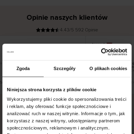
Opinie naszych klientów
4.43/5 592 Opinie
Inese J
K
KUPUJĄCY
05.08.2026
l
i
19.07.2026
e
n
t
z
w
e
 pięknie
Dostawa towarów następ
r
y
dni roboczych, jednak zw
Zgoda
Szczegóły
O plikach cookies
f
smutku – może potrwać 
i
k
o
w
a
n
y
Zobacz wersję oryginalną.
To jest tłumaczenie. Zobacz 
Niniejsza strona korzysta z plików cookie
Wykorzystujemy pliki cookie do spersonalizowania treści
i reklam, aby oferować funkcje społecznościowe i
analizować ruch w naszej witrynie. Informacje o tym, jak
Bezpieczna dostawa.
Bezpieczna płatność.
korzystasz z naszej witryny, udostępniamy partnerom
60-dniowy okres zwrotu.
społecznościowym, reklamowym i analitycznym.