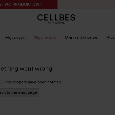
ÓSTWO PRODUKTÓW*
Mężczyźni
Wyprzedaż
Marki odzieżowe
Prze
ething went wrong!
 Our developers have been notified.
ck to the start page