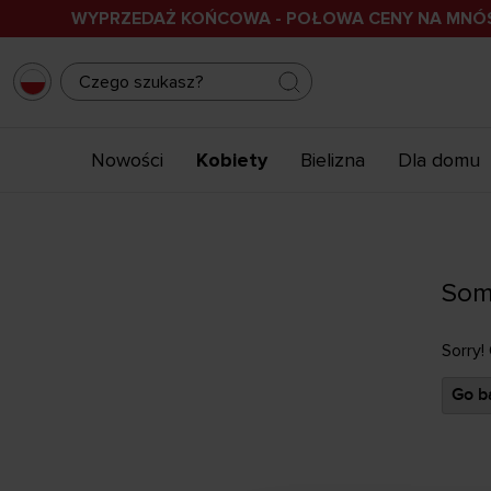
WYPRZEDAŻ KOŃCOWA - POŁOWA CENY NA MN
Nowości
Kobiety
Bielizna
Dla domu
Som
Sorry!
Go ba