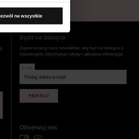
s
ezwól na wszystkie
Bądź na bieżąco
a
Zaprenumeruj nasz newsletter, aby być na bieżąco z
nowościami, otrzymywać oferty i aktualne informacje.
E-mail
PRZEŚLIJ
Obserwuj nas