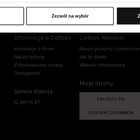
zpieczna dostawa.
Bezpieczna płatność.
60-dniowy okre
zwrotu.
Zezwól na wybór
Z
Informacje o Cellbes
Cellbes Member
Informacje o firmie
Nasze poziomy członkostw
Nasza historia
Jak to działa
Zrównoważony rozwój
Warunki członkostwa
Dostępność
y
Moje Strony
Serwis Klienta
ZALOGUJ SIĘ
12 881 15 47
ZOSTAŃ CZŁONKIEM