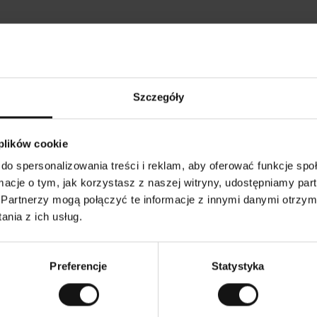
Opinie naszych klientów
Szczegóły
Ines P
•
026
05.08.2026
K
KUPUJĄCY
 plików cookie
l
i
16.07.2026
e
n
do spersonalizowania treści i reklam, aby oferować funkcje sp
t
z
uje zazwyczaj bardzo szybko – do 5
w
Doskonała jakość! I przystępn
ormacje o tym, jak korzystasz z naszej witryny, udostępniamy p
e
wrot towaru to niekończąca się
r
y
potrwać do 20 dni roboczych.
Partnerzy mogą połączyć te informacje z innymi danymi otrzym
f
i
k
nia z ich usług.
o
w
ersję oryginalną.
To jest tłumaczenie. Zobacz wersję o
a
n
y
Preferencje
Statystyka