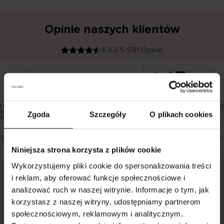
Opinie naszych klientów
4.43/5 591 Opinie
Ines P
K
KUPUJĄCY
05.08.2026
l
i
16.07.2026
e
n
t
z
w
e
następuje zazwyczaj bardzo szybko – do 5
Doskonała jakość! I prz
r
dnak zwrot towaru to niekończąca się historia
y
Zgoda
Szczegóły
O plikach cookies
f
trwać do 20 dni roboczych.
i
k
o
w
a
n
y
Zobacz wersję oryginalną.
To jest tłumaczenie. Zobacz 
Niniejsza strona korzysta z plików cookie
Wykorzystujemy pliki cookie do spersonalizowania treści
i reklam, aby oferować funkcje społecznościowe i
analizować ruch w naszej witrynie. Informacje o tym, jak
Bezpieczna dostawa.
Bezpieczna płatność.
korzystasz z naszej witryny, udostępniamy partnerom
60-dniowy okres zwrotu.
społecznościowym, reklamowym i analitycznym.