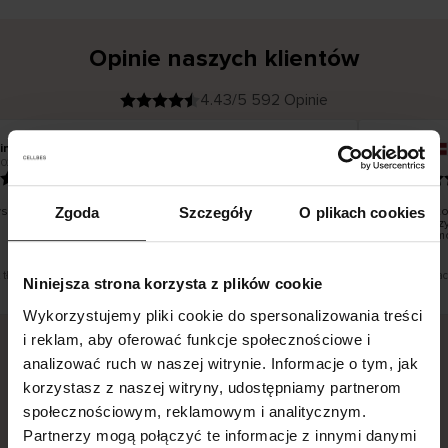
Opinie naszych klientów
4.43/5 592 Opinie
ina T
Inese J
K
KUPUJĄCY
2026
05.08.2026
l
i
19.07.2026
e
n
t
z
w
e
tko dobrze i pięknie
Dostawa to
Zgoda
Szczegóły
O plikach cookies
r
y
dni roboczy
f
smutku – mo
i
k
o
w
a
n
y
t tłumaczenie. Zobacz wersję oryginalną.
To jest tłuma
Niniejsza strona korzysta z plików cookie
Wykorzystujemy pliki cookie do spersonalizowania treści
i reklam, aby oferować funkcje społecznościowe i
analizować ruch w naszej witrynie. Informacje o tym, jak
Bezpieczna dostawa.
Bezpieczna płatność.
korzystasz z naszej witryny, udostępniamy partnerom
społecznościowym, reklamowym i analitycznym.
60-dniowy okres zwrotu.
Partnerzy mogą połączyć te informacje z innymi danymi