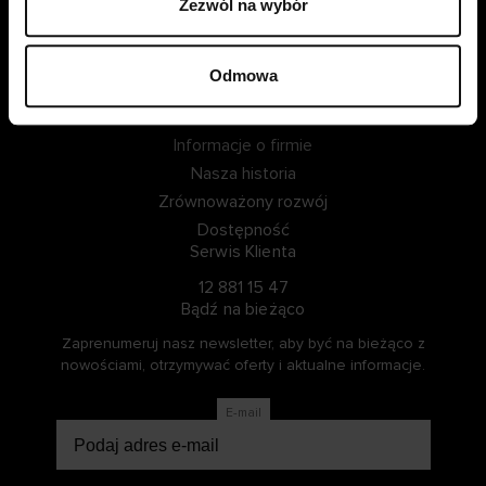
Zezwól na wybór
ZALOGUJ SIĘ
Odmowa
ZOSTAŃ CZŁONKIEM
Informacje o Cellbes
Informacje o firmie
Nasza historia
Zrównoważony rozwój
Dostępność
Serwis Klienta
12 881 15 47
Bądź na bieżąco
Zaprenumeruj nasz newsletter, aby być na bieżąco z
nowościami, otrzymywać oferty i aktualne informacje.
E-mail