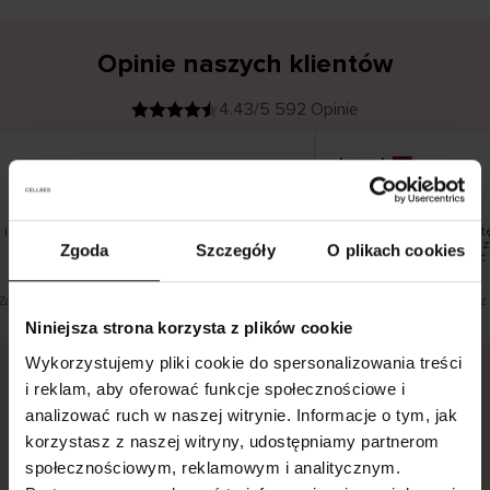
Opinie naszych klientów
4.43/5 592 Opinie
Inese J
K
KUPUJĄCY
05.08.2026
l
i
19.07.2026
e
n
t
z
w
e
i pięknie
Dostawa towarów nastę
r
y
dni roboczych, jednak z
Zgoda
Szczegóły
O plikach cookies
f
smutku – może potrwać 
i
k
o
w
a
n
y
 Zobacz wersję oryginalną.
To jest tłumaczenie. Zobacz 
Niniejsza strona korzysta z plików cookie
Wykorzystujemy pliki cookie do spersonalizowania treści
i reklam, aby oferować funkcje społecznościowe i
analizować ruch w naszej witrynie. Informacje o tym, jak
Bezpieczna dostawa.
Bezpieczna płatność.
korzystasz z naszej witryny, udostępniamy partnerom
60-dniowy okres zwrotu.
społecznościowym, reklamowym i analitycznym.