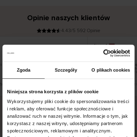
Opinie naszych klientów
4.43/5 592 Opinie
Inese J
K
KUPUJĄCY
05.08.2026
l
i
19.07.2026
e
n
t
z
w
e
 pięknie
Dostawa towarów następ
r
y
dni roboczych, jednak zw
Zgoda
Szczegóły
O plikach cookies
f
smutku – może potrwać 
i
k
o
w
a
n
y
Zobacz wersję oryginalną.
To jest tłumaczenie. Zobacz 
Niniejsza strona korzysta z plików cookie
Wykorzystujemy pliki cookie do spersonalizowania treści
i reklam, aby oferować funkcje społecznościowe i
analizować ruch w naszej witrynie. Informacje o tym, jak
Bezpieczna dostawa.
Bezpieczna płatność.
korzystasz z naszej witryny, udostępniamy partnerom
60-dniowy okres zwrotu.
społecznościowym, reklamowym i analitycznym.