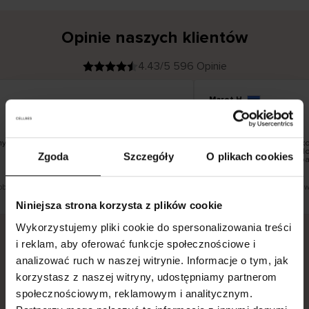
Opinie naszych klientów
4.43/5 596 Opinie
Maret H
K
KUPUJĄCY
09.08.2026
l
i
21.07.2026
e
n
t
z
w
e
z produktów. Dobra jakość, rozmiar pasuje.
Towar był dobry, ale szko
r
y
kurierskiej. Nie można 
Zgoda
Szczegóły
O plikach cookies
f
Unisend, które byłyby ba
i
k
zamieszkania.
o
w
a
n
y
obacz wersję oryginalną.
To jest tłumaczenie. Zobacz w
Niniejsza strona korzysta z plików cookie
Wykorzystujemy pliki cookie do spersonalizowania treści
i reklam, aby oferować funkcje społecznościowe i
analizować ruch w naszej witrynie. Informacje o tym, jak
Bezpieczna dostawa.
Bezpieczna płatność.
korzystasz z naszej witryny, udostępniamy partnerom
60-dniowy okres zwrotu.
społecznościowym, reklamowym i analitycznym.