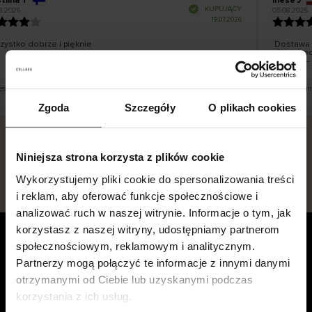
tiina T
Inese J
K
KUPUJĄCY
8.2026
05.08.2026
l
i
19.07.2026
e
n
t
z
w
e
ystko dobrze i pięknie
Dostawa 
r
y
dni roboc
f
smutku – 
i
k
o
w
a
n
y
est tłumaczenie. Zobacz wersję oryginalną.
To jest tłu
Zgoda
Szczegóły
O plikach cookies
Niniejsza strona korzysta z plików cookie
Bezpieczna dostawa.
Bezpieczna płatność.
Wykorzystujemy pliki cookie do spersonalizowania treści
60-dniowy okres zwrotu.
i reklam, aby oferować funkcje społecznościowe i
analizować ruch w naszej witrynie. Informacje o tym, jak
korzystasz z naszej witryny, udostępniamy partnerom
Obsługa klienta
społecznościowym, reklamowym i analitycznym.
Partnerzy mogą połączyć te informacje z innymi danymi
Skontaktuj się z nami
otrzymanymi od Ciebie lub uzyskanymi podczas
Płatność, opłaty, dostawa i
korzystania z ich usług.
zwroty