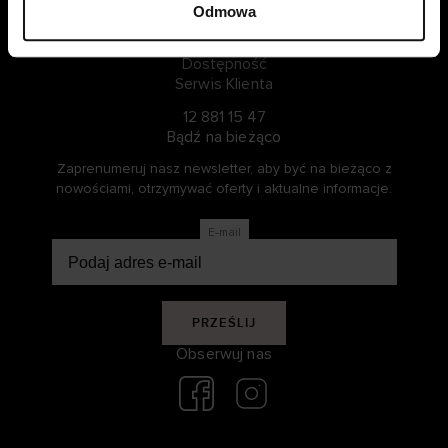
Nasza historia
Odmowa
Zrównoważony rozwój
Dostępność
Serwis Klienta
12 881 15 47
Bądź na bieżąco
Zaprenumeruj nasz newsletter, aby być na bieżąco z
nowościami, otrzymywać oferty i aktualne informacje.
E-mail
PRZEŚLIJ
Obserwuj nas