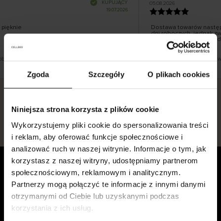
K
KUPUJĄCY
05.08.2026
l
i
19.07.2026
e
n
t
z
w
e
pięknie
Dostawa towarów następu
r
y
dni roboczych, jednak zwr
f
smutku – może potrwać d
i
k
o
w
a
n
y
obacz wersję oryginalną.
To jest tłumaczenie. Zobacz w
Zgoda
Szczegóły
O plikach cookies
Niniejsza strona korzysta z plików cookie
Bezpieczna dostawa.
Bezpieczna płatność.
Wykorzystujemy pliki cookie do spersonalizowania treści
60-dniowy okres zwrotu.
i reklam, aby oferować funkcje społecznościowe i
analizować ruch w naszej witrynie. Informacje o tym, jak
korzystasz z naszej witryny, udostępniamy partnerom
Obsługa klienta
społecznościowym, reklamowym i analitycznym.
Partnerzy mogą połączyć te informacje z innymi danymi
Skontaktuj się z nami
otrzymanymi od Ciebie lub uzyskanymi podczas
Płatność, opłaty, dostawa i
korzystania z ich usług.
zwroty