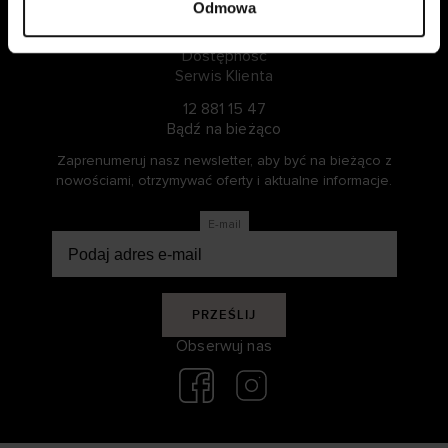
Nasza historia
Odmowa
Zrównoważony rozwój
Dostępność
Serwis Klienta
12 881 15 47
Bądź na bieżąco
Zaprenumeruj nasz newsletter, aby być na bieżąco z
nowościami, otrzymywać oferty i aktualne informacje.
E-mail
PRZEŚLIJ
Obserwuj nas