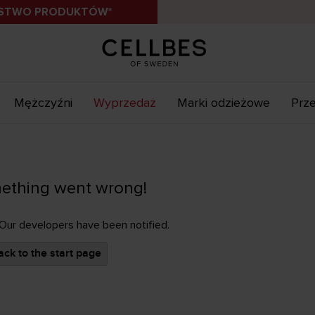
ÓSTWO PRODUKTÓW*
Mężczyźni
Wyprzedaż
Marki odzieżowe
Prze
ething went wrong!
 Our developers have been notified.
ck to the start page