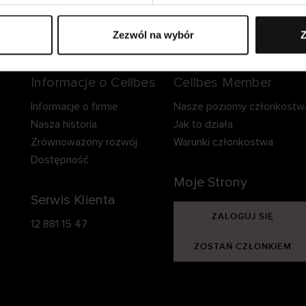
zpieczna dostawa.
Bezpieczna płatność.
60-dniowy okre
zwrotu.
Zezwól na wybór
Z
Informacje o Cellbes
Cellbes Member
Informacje o firmie
Nasze poziomy członkostw
Nasza historia
Jak to działa
Zrównoważony rozwój
Warunki członkostwa
Dostępność
y
Moje Strony
Serwis Klienta
ZALOGUJ SIĘ
12 881 15 47
ZOSTAŃ CZŁONKIEM