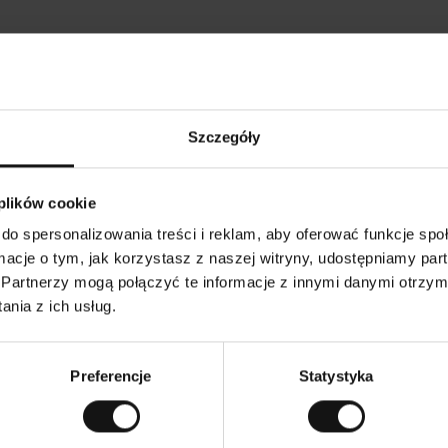
Opinie naszych klientów
Szczegóły
Tods T
•
26
05.08.2026
K
KUPUJĄCY
 plików cookie
l
i
17.07.2026
e
n
do spersonalizowania treści i reklam, aby oferować funkcje sp
t
z
ystępna cena!
w
Wszystko zgodnie z oczekiwan
ormacje o tym, jak korzystasz z naszej witryny, udostępniamy p
e
r
y
Partnerzy mogą połączyć te informacje z innymi danymi otrzym
f
i
k
nia z ich usług.
o
w
ersję oryginalną.
To jest tłumaczenie. Zobacz wersję o
a
n
y
Preferencje
Statystyka