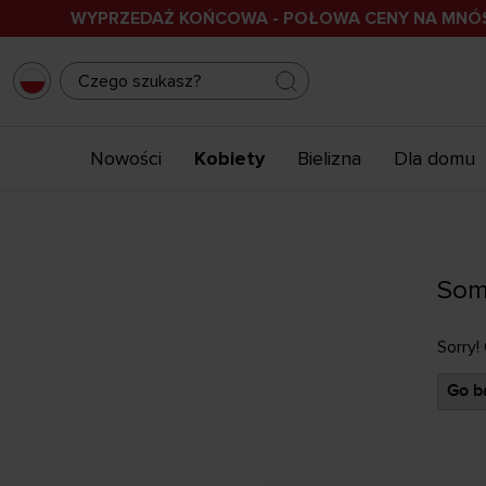
WYPRZEDAŻ KOŃCOWA - POŁOWA CENY NA MN
Nowości
Kobiety
Bielizna
Dla domu
Som
Sorry!
Go ba