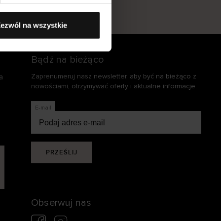
s
ezwól na wszystkie
Bądź na bieżąco
a
Zaprenumeruj nasz newsletter, aby być na bieżąco z
nowościami, otrzymywać oferty i aktualne informacje.
E-mail
PRZEŚLIJ
Obserwuj nas