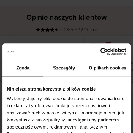
Opinie naszych klientów
4.43/5 592 Opinie
Inese J
K
KUPUJĄCY
05.08.2026
l
i
19.07.2026
e
n
t
z
w
e
 pięknie
Dostawa towarów następ
r
y
dni roboczych, jednak zw
Zgoda
Szczegóły
O plikach cookies
f
smutku – może potrwać d
i
k
o
w
a
n
y
Zobacz wersję oryginalną.
To jest tłumaczenie. Zobacz w
Niniejsza strona korzysta z plików cookie
Wykorzystujemy pliki cookie do spersonalizowania treści
i reklam, aby oferować funkcje społecznościowe i
analizować ruch w naszej witrynie. Informacje o tym, jak
Bezpieczna dostawa.
Bezpieczna płatność.
korzystasz z naszej witryny, udostępniamy partnerom
60-dniowy okres zwrotu.
społecznościowym, reklamowym i analitycznym.