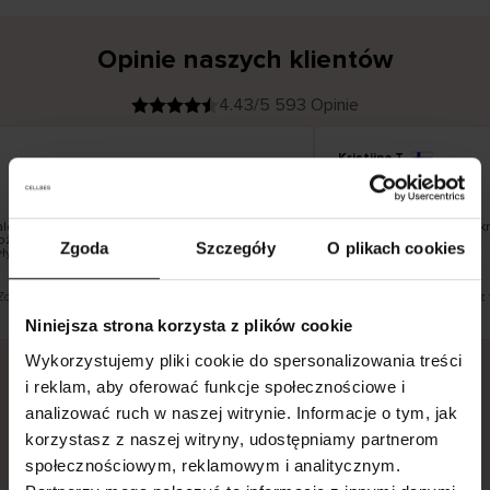
Opinie naszych klientów
4.43/5 593 Opinie
Kristiina T
K
KUPUJĄCY
06.08.2026
l
i
22.07.2026
e
n
t
z
w
e
ale szkoda, że nie można wybrać firmy
Wszystko dobrze i piękn
r
 można doręczać paczek do paczkomatów DPD i
y
Zgoda
Szczegóły
O plikach cookies
f
łyby bardziej odpowiednie dla miejsca
i
k
o
w
a
n
y
Zobacz wersję oryginalną.
To jest tłumaczenie. Zobacz 
Niniejsza strona korzysta z plików cookie
Wykorzystujemy pliki cookie do spersonalizowania treści
i reklam, aby oferować funkcje społecznościowe i
analizować ruch w naszej witrynie. Informacje o tym, jak
Bezpieczna dostawa.
Bezpieczna płatność.
korzystasz z naszej witryny, udostępniamy partnerom
60-dniowy okres zwrotu.
społecznościowym, reklamowym i analitycznym.