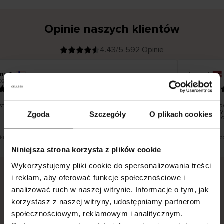
Opinie naszych klientów
4.43/5 592 Opinie
ina T
Inese J
K
KUPUJĄCY
026
05.08.2026
l
i
19.07.2026
e
n
t
z
w
e
tko dobrze i pięknie
Dostawa tow
r
y
dni roboczyc
Zgoda
Szczegóły
O plikach cookies
f
smutku – mo
i
k
o
w
a
n
y
 tłumaczenie. Zobacz wersję oryginalną.
To jest tłumac
Niniejsza strona korzysta z plików cookie
Wykorzystujemy pliki cookie do spersonalizowania treści
i reklam, aby oferować funkcje społecznościowe i
analizować ruch w naszej witrynie. Informacje o tym, jak
Bezpieczna dostawa.
Bezpieczna płatność.
korzystasz z naszej witryny, udostępniamy partnerom
60-dniowy okres zwrotu.
społecznościowym, reklamowym i analitycznym.