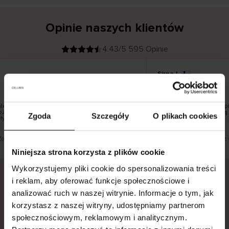
Opinie naszych klientów
4.43/5 595 Opinie
Sirpa J
K
KUPUJĄCY
09.08.2026
l
i
22.07.2026
e
n
t
z
w
e
ale szkoda, że nie można wybrać firmy
Jestem zadowolona z pro
r
można doręczać paczek do paczkomatów DPD i
y
chciałam. Legginsy leżą 
Zgoda
Szczegóły
O plikach cookies
f
łyby bardziej odpowiednie dla miejsca
i
k
o
w
a
n
y
Zobacz wersję oryginalną.
To jest tłumaczenie. Zobacz 
Niniejsza strona korzysta z plików cookie
Wykorzystujemy pliki cookie do spersonalizowania treści
i reklam, aby oferować funkcje społecznościowe i
analizować ruch w naszej witrynie. Informacje o tym, jak
Bezpieczna dostawa.
Bezpieczna płatność.
korzystasz z naszej witryny, udostępniamy partnerom
60-dniowy okres zwrotu.
społecznościowym, reklamowym i analitycznym.