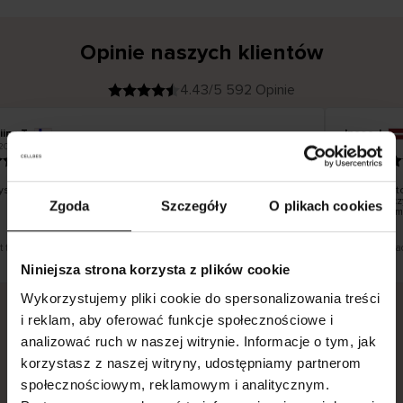
Opinie naszych klientów
4.43/5 592 Opinie
iina T
Inese J
K
KUPUJĄCY
2026
05.08.2026
l
i
19.07.2026
e
n
t
z
w
e
stko dobrze i pięknie
Dostawa to
r
y
dni robocz
Zgoda
Szczegóły
O plikach cookies
f
smutku – m
i
k
o
w
a
n
y
st tłumaczenie. Zobacz wersję oryginalną.
To jest tłuma
Niniejsza strona korzysta z plików cookie
Wykorzystujemy pliki cookie do spersonalizowania treści
i reklam, aby oferować funkcje społecznościowe i
analizować ruch w naszej witrynie. Informacje o tym, jak
Bezpieczna dostawa.
Bezpieczna płatność.
korzystasz z naszej witryny, udostępniamy partnerom
60-dniowy okres zwrotu.
społecznościowym, reklamowym i analitycznym.