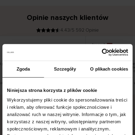
Opinie naszych klientów
4.43/5 592 Opinie
Inese J
K
KUPUJĄCY
05.08.2026
l
i
19.07.2026
e
n
t
z
w
e
 pięknie
Dostawa towarów następ
r
y
dni roboczych, jednak zw
Zgoda
Szczegóły
O plikach cookies
f
smutku – może potrwać d
i
k
o
w
a
n
y
Zobacz wersję oryginalną.
To jest tłumaczenie. Zobacz w
Niniejsza strona korzysta z plików cookie
Wykorzystujemy pliki cookie do spersonalizowania treści
i reklam, aby oferować funkcje społecznościowe i
analizować ruch w naszej witrynie. Informacje o tym, jak
Bezpieczna dostawa.
Bezpieczna płatność.
korzystasz z naszej witryny, udostępniamy partnerom
60-dniowy okres zwrotu.
społecznościowym, reklamowym i analitycznym.