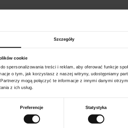
Opinie naszych klientów
Szczegóły
Ines P
•
026
05.08.2026
K
KUPUJĄCY
 plików cookie
l
i
16.07.2026
e
n
do spersonalizowania treści i reklam, aby oferować funkcje sp
t
z
uje zazwyczaj bardzo szybko – do 5
w
Doskonała jakość! I przystępn
ormacje o tym, jak korzystasz z naszej witryny, udostępniamy p
e
wrot towaru to niekończąca się
r
y
potrwać do 20 dni roboczych.
Partnerzy mogą połączyć te informacje z innymi danymi otrzym
f
i
k
nia z ich usług.
o
w
ersję oryginalną.
To jest tłumaczenie. Zobacz wersję o
a
n
y
Preferencje
Statystyka