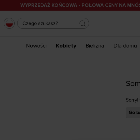
WYPRZEDAŻ KOŃCOWA - POŁOWA CENY NA MN
Nowości
Kobiety
Bielizna
Dla domu
Som
Sorry!
Go ba