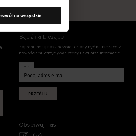
s
ezwól na wszystkie
Bądź na bieżąco
a
Zaprenumeruj nasz newsletter, aby być na bieżąco z
nowościami, otrzymywać oferty i aktualne informacje.
E-mail
PRZEŚLIJ
Obserwuj nas