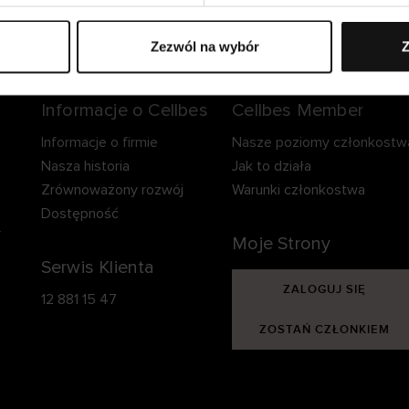
zpieczna dostawa.
Bezpieczna płatność.
60-dniowy okre
zwrotu.
Zezwól na wybór
Z
Informacje o Cellbes
Cellbes Member
Informacje o firmie
Nasze poziomy członkostw
Nasza historia
Jak to działa
Zrównoważony rozwój
Warunki członkostwa
Dostępność
y
Moje Strony
Serwis Klienta
ZALOGUJ SIĘ
12 881 15 47
ZOSTAŃ CZŁONKIEM