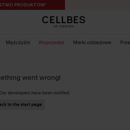
ÓSTWO PRODUKTÓW*
Mężczyźni
Wyprzedaż
Marki odzieżowe
Prze
ething went wrong!
 Our developers have been notified.
ck to the start page