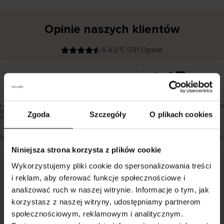
Opinie naszych klientów
4.43/5 591 Opinie
Ines P
K
KUPUJĄCY
05.08.2026
l
i
16.07.2026
e
n
t
z
w
e
następuje zazwyczaj bardzo szybko – do 5
Doskonała jakość! I prz
r
dnak zwrot towaru to niekończąca się historia
y
Zgoda
Szczegóły
O plikach cookies
f
trwać do 20 dni roboczych.
i
k
o
w
a
n
y
 Zobacz wersję oryginalną.
To jest tłumaczenie. Zobacz 
Niniejsza strona korzysta z plików cookie
Wykorzystujemy pliki cookie do spersonalizowania treści
i reklam, aby oferować funkcje społecznościowe i
analizować ruch w naszej witrynie. Informacje o tym, jak
Bezpieczna dostawa.
Bezpieczna płatność.
korzystasz z naszej witryny, udostępniamy partnerom
60-dniowy okres zwrotu.
społecznościowym, reklamowym i analitycznym.