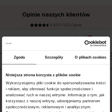
Opinie naszych klientów
4.43/5 592 Opinie
Inese J
K
KUPUJĄCY
05.08.2026
l
i
19.07.2026
e
n
t
z
w
e
pięknie
Dostawa towarów następu
r
y
dni roboczych, jednak zwr
Zgoda
Szczegóły
O plikach cookies
f
smutku – może potrwać d
i
k
o
w
a
n
y
obacz wersję oryginalną.
To jest tłumaczenie. Zobacz we
Niniejsza strona korzysta z plików cookie
Wykorzystujemy pliki cookie do spersonalizowania treści
i reklam, aby oferować funkcje społecznościowe i
analizować ruch w naszej witrynie. Informacje o tym, jak
Bezpieczna dostawa.
Bezpieczna płatność.
korzystasz z naszej witryny, udostępniamy partnerom
60-dniowy okres zwrotu.
społecznościowym, reklamowym i analitycznym.