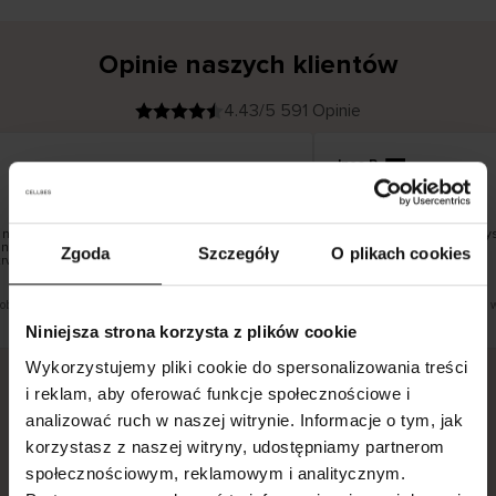
Opinie naszych klientów
4.43/5 591 Opinie
Ines P
K
KUPUJĄCY
05.08.2026
l
i
16.07.2026
e
n
t
z
w
e
astępuje zazwyczaj bardzo szybko – do 5
Doskonała jakość! I przy
r
nak zwrot towaru to niekończąca się historia
y
Zgoda
Szczegóły
O plikach cookies
f
rwać do 20 dni roboczych.
i
k
o
w
a
n
y
Zobacz wersję oryginalną.
To jest tłumaczenie. Zobacz w
Niniejsza strona korzysta z plików cookie
Wykorzystujemy pliki cookie do spersonalizowania treści
i reklam, aby oferować funkcje społecznościowe i
analizować ruch w naszej witrynie. Informacje o tym, jak
Bezpieczna dostawa.
Bezpieczna płatność.
korzystasz z naszej witryny, udostępniamy partnerom
60-dniowy okres zwrotu.
społecznościowym, reklamowym i analitycznym.