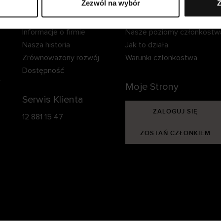
Zezwól na wybór
Z
Informacje o Cellbes
Cellbes Member
Informacje o firmie
Nasze poziomy członkostw
Nasza historia
Jak to działa
Zrównoważony rozwój
Warunki członkostwa
Dostępność
y
Moje Strony
Serwis Klienta
ZALOGUJ SIĘ
12 881 15 47
ZOSTAŃ CZŁONKIEM