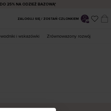
DO 25% NA ODZIEŻ BAZOWĄ*
ZALOGUJ SIĘ / ZOSTAŃ CZŁONKIEM
wodniki i wskazówki
Zrównowazony rozwój