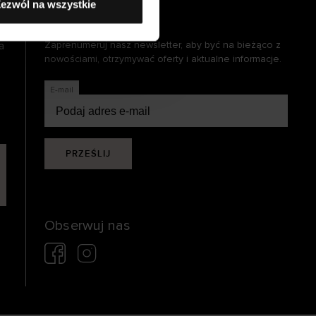
ezwól na wszystkie
Bądź na bieżąco
a
Zaprenumeruj nasz newsletter, aby być na bieżąco z
nowościami, otrzymywać oferty i aktualne informacje.
E-mail
PRZEŚLIJ
Obserwuj nas