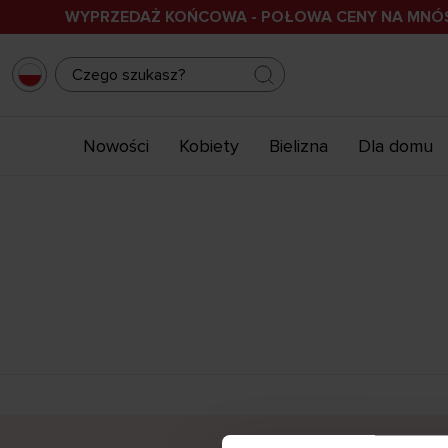
WYPRZEDAŻ KOŃCOWA - POŁOWA CENY NA MN
Nowości
Kobiety
Bielizna
Dla domu