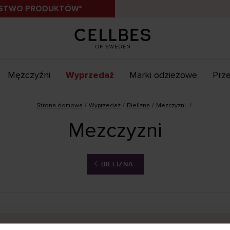
ÓSTWO PRODUKTÓW*
Mężczyźni
Wyprzedaż
Marki odzieżowe
Prze
Strona domowa
Wyprzedaż
Bielizna
Mezczyzni
Mezczyzni
BIELIZNA