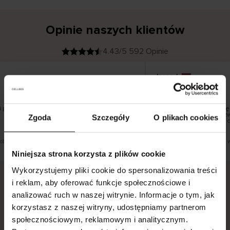
Opinie naszych klientów
4.43/5 592 Opinie
Inese J
K
KUPUJĄCY
05.08.2026
l
i
19.07.2026
e
n
t
z
w
e
 pięknie
Dostawa towarów następ
r
y
dni roboczych, jednak zw
Zgoda
Szczegóły
O plikach cookies
f
smutku – może potrwać d
i
k
o
w
a
n
y
Zobacz wersję oryginalną.
To jest tłumaczenie. Zobacz w
Niniejsza strona korzysta z plików cookie
Wykorzystujemy pliki cookie do spersonalizowania treści
i reklam, aby oferować funkcje społecznościowe i
analizować ruch w naszej witrynie. Informacje o tym, jak
Bezpieczna dostawa.
Bezpieczna płatność.
korzystasz z naszej witryny, udostępniamy partnerom
60-dniowy okres zwrotu.
społecznościowym, reklamowym i analitycznym.