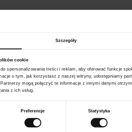
Opinie naszych klientów
Szczegóły
•
Tods T
•
05.08.2026
05.
K
KUPUJĄCY
 plików cookie
l
i
17.07.2026
e
n
do spersonalizowania treści i reklam, aby oferować funkcje sp
t
z
kość! I przystępna cena!
w
Wszystko zgodnie 
ormacje o tym, jak korzystasz z naszej witryny, udostępniamy p
e
r
y
Partnerzy mogą połączyć te informacje z innymi danymi otrzym
f
i
k
nia z ich usług.
o
w
zenie. Zobacz wersję oryginalną.
To jest tłumaczenie. Z
a
n
y
Preferencje
Statystyka