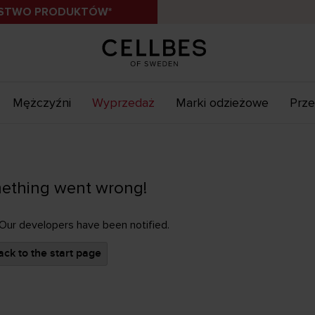
ÓSTWO PRODUKTÓW*
Mężczyźni
Wyprzedaż
Marki odzieżowe
Prze
ething went wrong!
 Our developers have been notified.
ck to the start page