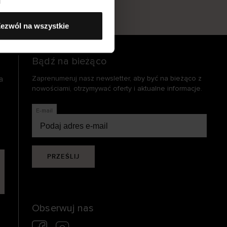
s
ezwól na wszystkie
Bądź na bieżąco
a
Zaprenumeruj nasz newsletter, aby być na bieżąco z
nowościami, otrzymywać oferty i aktualne informacje.
E-mail
PRZEŚLIJ
Obserwuj nas