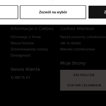
zpieczna dostawa.
Bezpieczna płatność.
60-dniowy okre
zwrotu.
Zezwól na wybór
Z
Informacje o Cellbes
Cellbes Member
Informacje o firmie
Nasze poziomy członkostw
Nasza historia
Jak to działa
Zrównoważony rozwój
Warunki członkostwa
Dostępność
y
Moje Strony
Serwis Klienta
ZALOGUJ SIĘ
12 881 15 47
ZOSTAŃ CZŁONKIEM