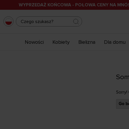
WYPRZEDAŻ KOŃCOWA - POŁOWA CENY NA MN
Nowości
Kobiety
Bielizna
Dla domu
Som
Sorry!
Go ba