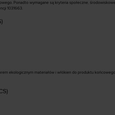
cowego. Ponadto wymagane są kryteria społeczne, środowiskowe
ncji 1031663.
)
torem ekologicznym materiałów i włókien do produktu końcowego.
CS)