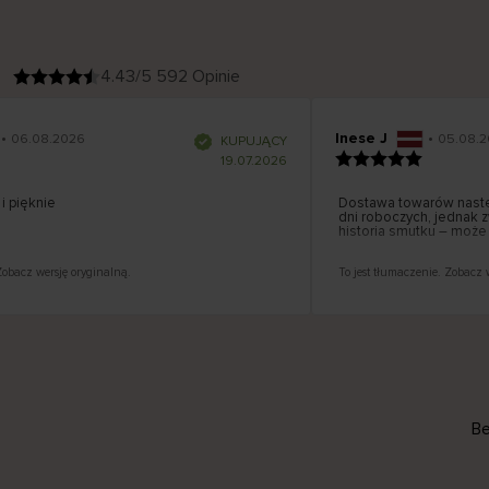
4.43/5 592 Opinie
Inese J
•
06.08.2026
05.08.20
K
KUPUJĄCY
l
i
19.07.2026
e
n
t
z
pięknie
w
Dostawa towarów następ
e
dni roboczych, jednak zw
r
y
historia smutku – może 
f
i
k
o
w
bacz wersję oryginalną.
To jest tłumaczenie. Zobacz we
a
n
y
Be