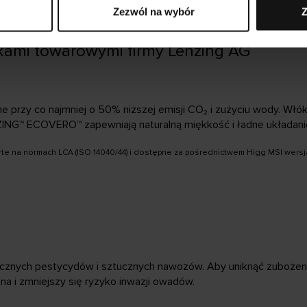
Zezwól na wybór
Z
ami towarowymi firmy Lenzing AG
zy co najmniej o 50% niższej emisji CO₂ i zużyciu wody. Włók
NG™ ECOVERO™ zapewniają naturalną miękkość i ładne układanie
te na normach LCA (ISO 14040/44) i dostępne za pośrednictwem Higg MSI wersja 3
cznych pestycydów i sztucznych nawozów. Aby uniknąć zubożenia g
na i zmniejszy się ryzyko inwazji owadów.