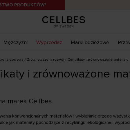
ÓSTWO PRODUKTÓW*
Mężczyźni
Wyprzedaż
Marki odzieżowe
Przew
trona domowa
Zrównowazony rozwój
Certyfikaty i zrównoważone materiały
fikaty i zrównoważone mat
na marek Cellbes
wania konwencjonalnych materiałów i wybierania przede wszyst
 takie jak materiały pochodzące z recyklingu, ekologiczne i wyp