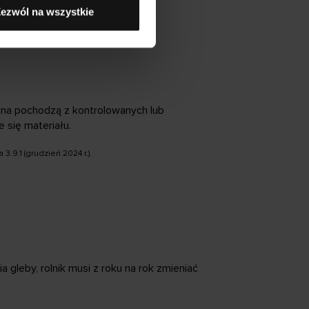
ezwól na wszystkie
na pochodzą z kontrolowanych lub
 się materiału.
.9.1 (grudzień 2024 r.).
leby, rolnik musi z roku na rok zmieniać