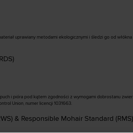
materiał uprawiany metodami ekologicznymi i śledzi go od włók
(RDS)
 puch i pióra pod kątem zgodności z wymogami dobrostanu zwierz
rol Union, numer licencji 1031663.
RWS) & Responsible Mohair Standard (RMS