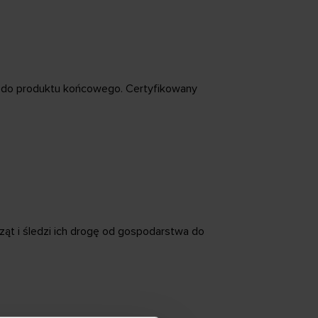
na do produktu końcowego. Certyfikowany
ąt i śledzi ich drogę od gospodarstwa do
)