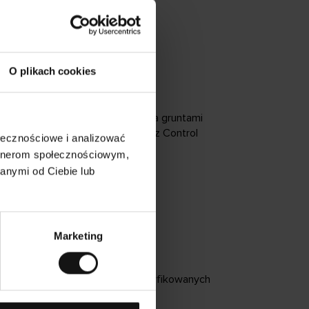
O plikach cookies
 dobrostanu zwierząt i zarządzania gruntami
u końcowego. Certyfikowany przez Control
ołecznościowe i analizować
artnerom społecznościowym,
anymi od Ciebie lub
Marketing
iu wody. Włókna pochodzą z certyfikowanych