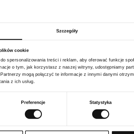
Szczegóły
 plików cookie
 Mohair Standard (RMS) opisują i certyfikują praktyki w zakresie
oraz śledzą certyfikowany materiał od gospodarstwa do produkt
do spersonalizowania treści i reklam, aby oferować funkcje sp
ormacje o tym, jak korzystasz z naszej witryny, udostępniamy p
Partnerzy mogą połączyć te informacje z innymi danymi otrzym
ymi firmy Lenzing AG
nia z ich usług.
Preferencje
Statystyka
ne przy co najmniej 50% niższej emisji dwutlenku węgla i zużyc
CEL™ Lyocell i Modal są naturalnie miękkie i gładkie w dotyku.