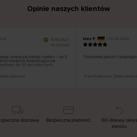
Opinie naszych klientów
Ines P
•
26
05.08.2026
K
KUPUJĄCY
l
i
16.07.2026
e
n
t
z
uje zazwyczaj bardzo szybko – do 5
w
Doskonała jakość! I przystępna
e
rot towaru to niekończąca się
r
y
potrwać do 20 dni roboczych.
f
i
k
o
w
rsję oryginalną.
To jest tłumaczenie. Zobacz wersję or
a
n
y
zpieczna dostawa.
Bezpieczna płatność.
60-dniowy okre
zwrotu.