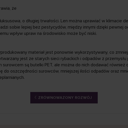
rawia, że
 i luksusowa, o długiej trwałości. Len można uprawiać w klimacie
 radzi sobie lepiej bez pestycydów, między innymi dzięki pewnej
czemu wpływ upraw na środowisko może być niski.
ż wyprodukowany materiał jest ponownie wykorzystywany, co zmniej
wytwarzany jest ze starych sieci rybackich i odpadów z przemysłu
m surowcem są butelki PET, ale można do nich dodawać również 
ą się do oszczędności surowców, mniejszej ilości odpadów oraz mni
eplarnianych.
ZRÓWNOWAZONY ROZWÓJ