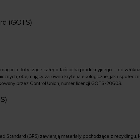
ard (GOTS)
magania dotyczące całego łańcucha produkcyjnego – od włókna
icznych, obejmujący zarówno kryteria ekologiczne, jak i społecz
ikowany przez Control Union, numer licencji GOTS-20603.
S)
led Standard (GRS) zawierają materiały pochodzące z recyklingu