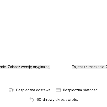
owany
Klient zweryfikowany
Kupujący
16.07.2026
 i pięknie
Dostawa towarów nas
– do 5 dni roboczych,
niekończąca się hist
20 dni roboczych.
nie. Zobacz wersję oryginalną.
To jest tłumaczenie. 
Bezpieczna dostawa.
Bezpieczna płatność.
60-dniowy okres zwrotu.