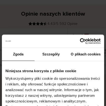
Opinie naszych klientów
4.43/5 592 Opinie
Inese J
K
KUPUJĄCY
05.08.2026
l
i
19.07.2026
e
n
t
z
w
e
 pięknie
Dostawa towarów następ
r
y
dni roboczych, jednak zw
Zgoda
Szczegóły
O plikach cookies
f
smutku – może potrwać 
i
k
o
w
a
n
y
Zobacz wersję oryginalną.
To jest tłumaczenie. Zobacz 
Niniejsza strona korzysta z plików cookie
Wykorzystujemy pliki cookie do spersonalizowania treści
i reklam, aby oferować funkcje społecznościowe i
analizować ruch w naszej witrynie. Informacje o tym, jak
Bezpieczna dostawa.
Bezpieczna płatność.
korzystasz z naszej witryny, udostępniamy partnerom
60-dniowy okres zwrotu.
społecznościowym, reklamowym i analitycznym.