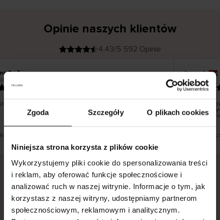
Opinie naszych klientów
4.43/5 592 Opinie
ina T
Inese J
K
KUPUJĄCY
026
05.08.2026
l
i
19.07.2026
e
n
t
z
w
e
tko dobrze i pięknie
Dostawa tow
r
y
dni roboczyc
Zgoda
Szczegóły
O plikach cookies
f
smutku – mo
i
k
o
w
a
n
y
 tłumaczenie. Zobacz wersję oryginalną.
To jest tłumac
Niniejsza strona korzysta z plików cookie
Wykorzystujemy pliki cookie do spersonalizowania treści
i reklam, aby oferować funkcje społecznościowe i
analizować ruch w naszej witrynie. Informacje o tym, jak
Bezpieczna dostawa.
Bezpieczna płatność.
korzystasz z naszej witryny, udostępniamy partnerom
60-dniowy okres zwrotu.
społecznościowym, reklamowym i analitycznym.