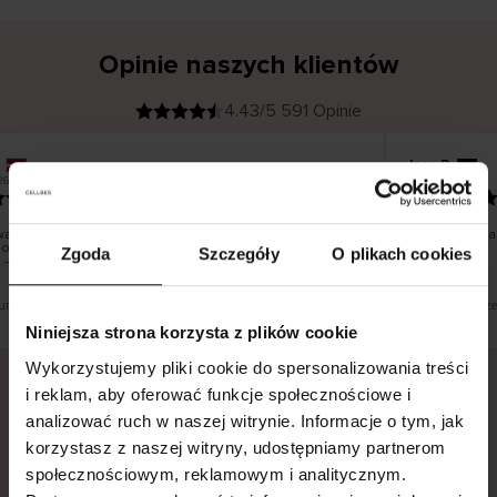
Opinie naszych klientów
4.43/5 591 Opinie
Ines P
K
KUPUJĄCY
05.08.2026
26
l
i
16.07.2026
e
n
t
z
w
e
a towarów następuje zazwyczaj bardzo szybko – do 5
Doskonała jak
r
oczych, jednak zwrot towaru to niekończąca się historia
y
Zgoda
Szczegóły
O plikach cookies
f
 – może potrwać do 20 dni roboczych.
i
k
o
w
a
n
y
tłumaczenie. Zobacz wersję oryginalną.
To jest tłumacze
Niniejsza strona korzysta z plików cookie
Wykorzystujemy pliki cookie do spersonalizowania treści
i reklam, aby oferować funkcje społecznościowe i
analizować ruch w naszej witrynie. Informacje o tym, jak
Bezpieczna dostawa.
Bezpieczna płatność.
korzystasz z naszej witryny, udostępniamy partnerom
60-dniowy okres zwrotu.
społecznościowym, reklamowym i analitycznym.