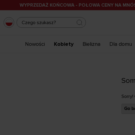
WYPRZEDAŻ KOŃCOWA - POŁOWA CENY NA MN
Nowości
Kobiety
Bielizna
Dla domu
Som
Sorry!
Go ba