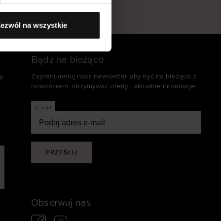
s
ezwól na wszystkie
Bądź na bieżąco
a
Zaprenumeruj nasz newsletter, aby być na bieżąco z
nowościami, otrzymywać oferty i aktualne informacje.
E-mail
PRZEŚLIJ
Obserwuj nas