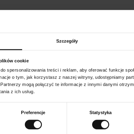
Opinie naszych klientów
Szczegóły
Tods T
•
6
05.08.2026
K
KUPUJĄCY
 plików cookie
l
i
17.07.2026
e
n
do spersonalizowania treści i reklam, aby oferować funkcje sp
t
z
stępna cena!
w
Wszystko zgodnie z oczekiwan
ormacje o tym, jak korzystasz z naszej witryny, udostępniamy p
e
r
y
Partnerzy mogą połączyć te informacje z innymi danymi otrzym
f
i
k
nia z ich usług.
o
w
rsję oryginalną.
To jest tłumaczenie. Zobacz wersję or
a
n
y
Preferencje
Statystyka