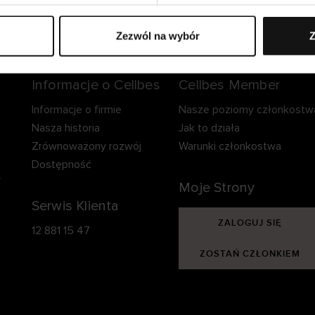
zpieczna dostawa.
Bezpieczna płatność.
60-dniowy okre
zwrotu.
Zezwól na wybór
Z
Informacje o Cellbes
Cellbes Member
Informacje o firmie
Nasze poziomy członkostw
Nasza historia
Jak to działa
Zrównoważony rozwój
Warunki członkostwa
Dostępność
y
Moje Strony
Serwis Klienta
ZALOGUJ SIĘ
12 881 15 47
ZOSTAŃ CZŁONKIEM