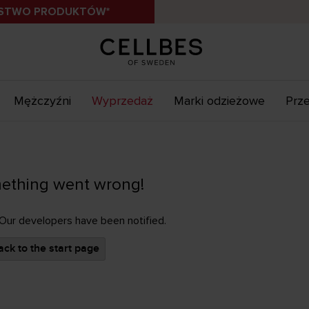
ÓSTWO PRODUKTÓW*
Mężczyźni
Wyprzedaż
Marki odzieżowe
Prze
ething went wrong!
 Our developers have been notified.
ck to the start page