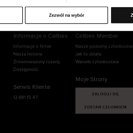
zpieczna dostawa.
Bezpieczna płatność.
60-dniowy okre
zwrotu.
Zezwól na wybór
Z
Informacje o Cellbes
Cellbes Member
Informacje o firmie
Nasze poziomy członkostw
Nasza historia
Jak to działa
Zrównoważony rozwój
Warunki członkostwa
Dostępność
y
Moje Strony
Serwis Klienta
ZALOGUJ SIĘ
12 881 15 47
ZOSTAŃ CZŁONKIEM