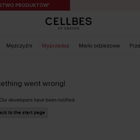
ÓSTWO PRODUKTÓW*
Mężczyźni
Wyprzedaż
Marki odzieżowe
Prze
ething went wrong!
 Our developers have been notified.
ck to the start page