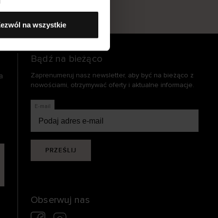
s
ezwól na wszystkie
Bądź na bieżąco
a
Zaprenumeruj nasz newsletter, aby być na bieżąco z
nowościami, otrzymywać oferty i aktualne informacje.
E-mail
PRZEŚLIJ
Obserwuj nas