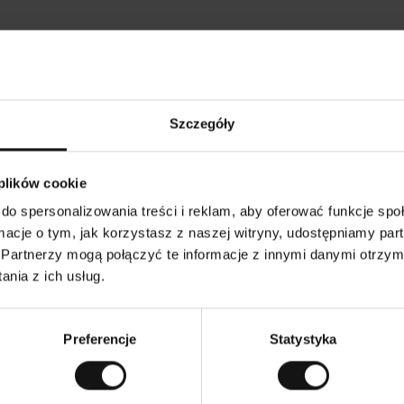
Opinie naszych klientów
Szczegóły
•
Ines P
•
05.08.2026
05
K
KUPUJĄCY
 plików cookie
l
i
16.07.2026
e
n
do spersonalizowania treści i reklam, aby oferować funkcje sp
t
z
owarów następuje zazwyczaj bardzo szybko – do 5
w
Doskonała jakość
ormacje o tym, jak korzystasz z naszej witryny, udostępniamy p
e
ych, jednak zwrot towaru to niekończąca się
r
y
mutku – może potrwać do 20 dni roboczych.
Partnerzy mogą połączyć te informacje z innymi danymi otrzym
f
i
k
nia z ich usług.
o
w
aczenie. Zobacz wersję oryginalną.
To jest tłumaczenie.
a
n
y
Preferencje
Statystyka