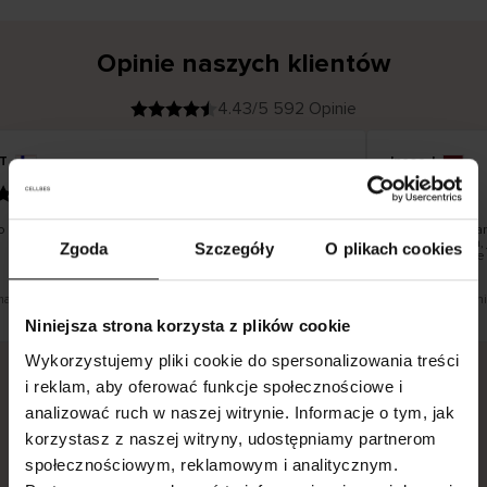
Opinie naszych klientów
4.43/5 592 Opinie
T
Inese J
K
KUPUJĄCY
05.08.2026
l
i
19.07.2026
e
n
t
z
w
e
 dobrze i pięknie
Dostawa towaró
r
y
dni roboczych, 
Zgoda
Szczegóły
O plikach cookies
f
smutku – może 
i
k
o
w
a
n
y
umaczenie. Zobacz wersję oryginalną.
To jest tłumaczeni
Niniejsza strona korzysta z plików cookie
Wykorzystujemy pliki cookie do spersonalizowania treści
i reklam, aby oferować funkcje społecznościowe i
analizować ruch w naszej witrynie. Informacje o tym, jak
Bezpieczna dostawa.
Bezpieczna płatność.
korzystasz z naszej witryny, udostępniamy partnerom
60-dniowy okres zwrotu.
społecznościowym, reklamowym i analitycznym.