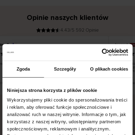
Opinie naszych klientów
4.43/5 592 Opinie
iina T
Inese J
K
KUPUJĄCY
2026
05.08.2026
l
i
19.07.2026
e
n
t
z
w
e
stko dobrze i pięknie
Dostawa to
r
y
dni roboczy
Zgoda
Szczegóły
O plikach cookies
f
smutku – m
i
k
o
w
a
n
y
t tłumaczenie. Zobacz wersję oryginalną.
To jest tłuma
Niniejsza strona korzysta z plików cookie
Wykorzystujemy pliki cookie do spersonalizowania treści
i reklam, aby oferować funkcje społecznościowe i
analizować ruch w naszej witrynie. Informacje o tym, jak
Bezpieczna dostawa.
Bezpieczna płatność.
korzystasz z naszej witryny, udostępniamy partnerom
60-dniowy okres zwrotu.
społecznościowym, reklamowym i analitycznym.