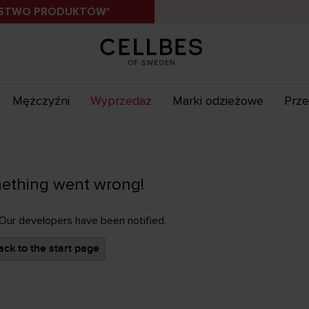
ÓSTWO PRODUKTÓW*
Mężczyźni
Wyprzedaż
Marki odzieżowe
Prze
ething went wrong!
 Our developers have been notified.
ck to the start page