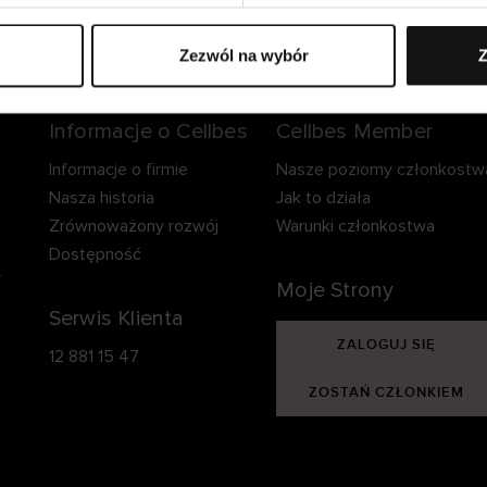
zpieczna dostawa.
Bezpieczna płatność.
60-dniowy okre
zwrotu.
Zezwól na wybór
Z
Informacje o Cellbes
Cellbes Member
Informacje o firmie
Nasze poziomy członkostw
Nasza historia
Jak to działa
Zrównoważony rozwój
Warunki członkostwa
Dostępność
y
Moje Strony
Serwis Klienta
ZALOGUJ SIĘ
12 881 15 47
ZOSTAŃ CZŁONKIEM