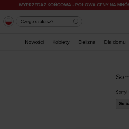
WYPRZEDAŻ KOŃCOWA - POŁOWA CENY NA MN
Nowości
Kobiety
Bielizna
Dla domu
Som
Sorry!
Go ba