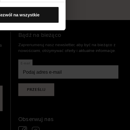
s
ezwól na wszystkie
Bądź na bieżąco
a
Zaprenumeruj nasz newsletter, aby być na bieżąco z
nowościami, otrzymywać oferty i aktualne informacje.
E-mail
PRZEŚLIJ
Obserwuj nas