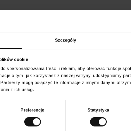
Opinie naszych klientów
Szczegóły
•
Ines P
•
05.08.2026
05
K
KUPUJĄCY
 plików cookie
l
i
16.07.2026
e
n
do spersonalizowania treści i reklam, aby oferować funkcje sp
t
z
warów następuje zazwyczaj bardzo szybko – do 5
w
Doskonała jakość
ormacje o tym, jak korzystasz z naszej witryny, udostępniamy p
e
ych, jednak zwrot towaru to niekończąca się
r
y
mutku – może potrwać do 20 dni roboczych.
Partnerzy mogą połączyć te informacje z innymi danymi otrzym
f
i
k
nia z ich usług.
o
w
czenie. Zobacz wersję oryginalną.
To jest tłumaczenie.
a
n
y
Preferencje
Statystyka