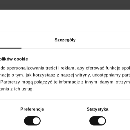
Opinie naszych klientów
Szczegóły
•
Ines P
•
05.08.2026
05
K
KUPUJĄCY
 plików cookie
l
i
16.07.2026
e
n
do spersonalizowania treści i reklam, aby oferować funkcje sp
t
z
owarów następuje zazwyczaj bardzo szybko – do 5
w
Doskonała jakość
ormacje o tym, jak korzystasz z naszej witryny, udostępniamy p
e
ych, jednak zwrot towaru to niekończąca się
r
y
mutku – może potrwać do 20 dni roboczych.
Partnerzy mogą połączyć te informacje z innymi danymi otrzym
f
i
k
nia z ich usług.
o
w
czenie. Zobacz wersję oryginalną.
To jest tłumaczenie.
a
n
y
Preferencje
Statystyka