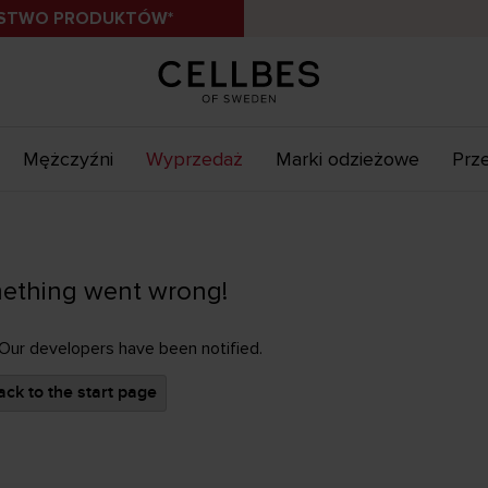
ÓSTWO PRODUKTÓW*
Mężczyźni
Wyprzedaż
Marki odzieżowe
Prz
ething went wrong!
 Our developers have been notified.
ck to the start page