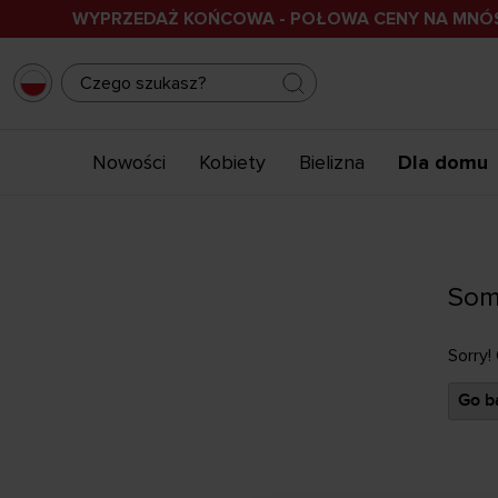
WYPRZEDAŻ KOŃCOWA - POŁOWA CENY NA MN
Nowości
Kobiety
Bielizna
Dla domu
Som
Sorry!
Go ba