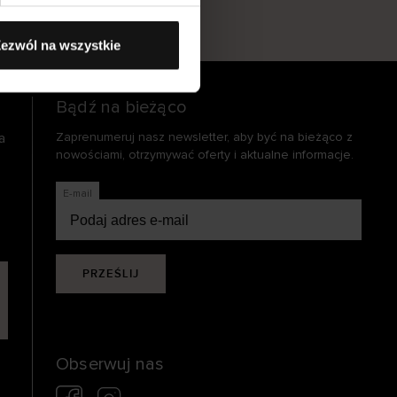
s
ezwól na wszystkie
Bądź na bieżąco
a
Zaprenumeruj nasz newsletter, aby być na bieżąco z
nowościami, otrzymywać oferty i aktualne informacje.
E-mail
PRZEŚLIJ
Obserwuj nas