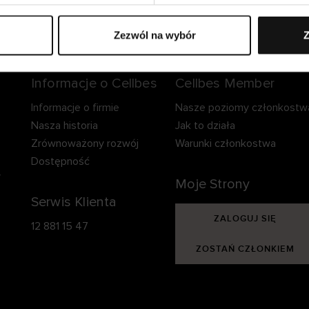
zpieczna dostawa.
Bezpieczna płatność.
60-dniowy okre
zwrotu.
Zezwól na wybór
Z
Informacje o Cellbes
Cellbes Member
Informacje o firmie
Nasze poziomy członkostw
Nasza historia
Jak to działa
Zrównoważony rozwój
Warunki członkostwa
Dostępność
y
Moje Strony
Serwis Klienta
ZALOGUJ SIĘ
12 881 15 47
ZOSTAŃ CZŁONKIEM