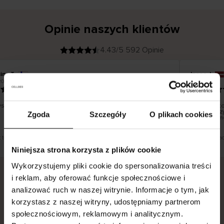
Opinie naszych klientów
4.43/5 592 Opinie
ina T
Inese J
K
KUPUJĄCY
2026
05.08.2026
l
i
19.07.2026
e
n
t
z
w
e
tko dobrze i pięknie
Dostawa to
r
y
dni roboczy
Zgoda
Szczegóły
O plikach cookies
f
smutku – m
i
k
o
w
a
n
y
t tłumaczenie. Zobacz wersję oryginalną.
To jest tłuma
Niniejsza strona korzysta z plików cookie
Wykorzystujemy pliki cookie do spersonalizowania treści
i reklam, aby oferować funkcje społecznościowe i
analizować ruch w naszej witrynie. Informacje o tym, jak
Bezpieczna dostawa.
Bezpieczna płatność.
korzystasz z naszej witryny, udostępniamy partnerom
60-dniowy okres zwrotu.
społecznościowym, reklamowym i analitycznym.