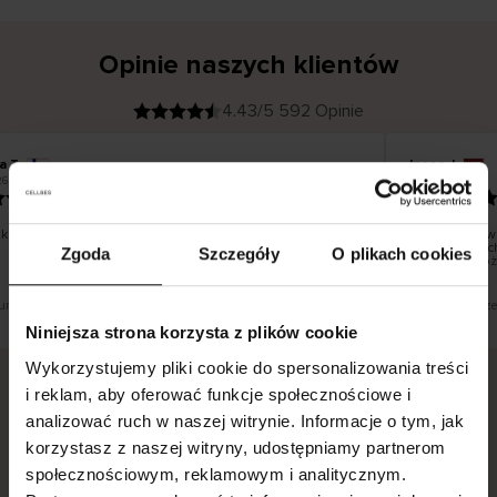
Opinie naszych klientów
4.43/5 592 Opinie
a T
Inese J
K
KUPUJĄCY
26
05.08.2026
l
i
19.07.2026
e
n
t
z
w
e
ko dobrze i pięknie
Dostawa towa
r
y
dni roboczych
Zgoda
Szczegóły
O plikach cookies
f
smutku – moż
i
k
o
w
a
n
y
tłumaczenie. Zobacz wersję oryginalną.
To jest tłumacz
Niniejsza strona korzysta z plików cookie
Wykorzystujemy pliki cookie do spersonalizowania treści
i reklam, aby oferować funkcje społecznościowe i
analizować ruch w naszej witrynie. Informacje o tym, jak
Bezpieczna dostawa.
Bezpieczna płatność.
korzystasz z naszej witryny, udostępniamy partnerom
60-dniowy okres zwrotu.
społecznościowym, reklamowym i analitycznym.