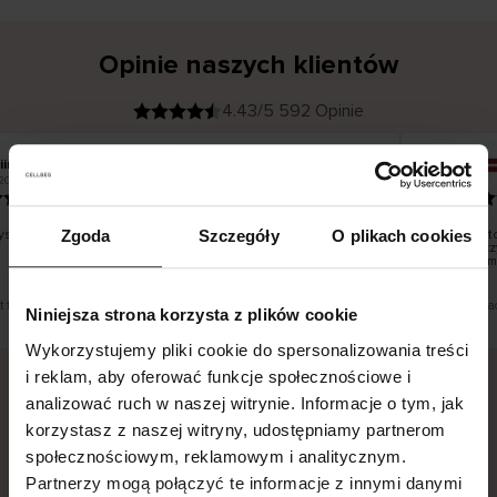
Opinie naszych klientów
4.43/5 592 Opinie
iina T
Inese J
K
KUPUJĄCY
2026
05.08.2026
l
i
19.07.2026
e
n
t
z
w
e
stko dobrze i pięknie
Dostawa to
Zgoda
Szczegóły
O plikach cookies
r
y
dni roboczy
f
smutku – m
i
k
o
w
a
n
y
st tłumaczenie. Zobacz wersję oryginalną.
To jest tłuma
Niniejsza strona korzysta z plików cookie
Wykorzystujemy pliki cookie do spersonalizowania treści
i reklam, aby oferować funkcje społecznościowe i
analizować ruch w naszej witrynie. Informacje o tym, jak
Bezpieczna dostawa.
Bezpieczna płatność.
korzystasz z naszej witryny, udostępniamy partnerom
społecznościowym, reklamowym i analitycznym.
60-dniowy okres zwrotu.
Partnerzy mogą połączyć te informacje z innymi danymi