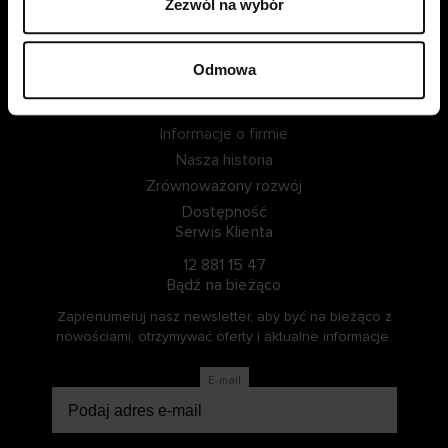
Zezwól na wybór
ZALOGUJ SIĘ
Odmowa
ZOSTAŃ CZŁONKIEM
Informacje o Cellbes
Informacje o firmie
Nasza historia
Zrównoważony rozwój
Dostępność
Serwis Klienta
12 881 15 47
Bądź na bieżąco
Zaprenumeruj nasz newsletter, aby być na bieżąco z
nowościami, otrzymywać oferty i aktualne informacje.
E-mail