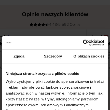
Opinie naszych klientów
4.43/5 592 Opinie
na T
Inese J
K
KUPUJĄCY
026
05.08.2026
l
i
19.07.2026
e
n
t
z
w
e
ko dobrze i pięknie
Dostawa tow
r
y
dni roboczyc
Zgoda
Szczegóły
O plikach cookies
f
smutku – mo
i
k
o
w
a
n
y
 tłumaczenie. Zobacz wersję oryginalną.
To jest tłumac
Niniejsza strona korzysta z plików cookie
Wykorzystujemy pliki cookie do spersonalizowania treści
i reklam, aby oferować funkcje społecznościowe i
analizować ruch w naszej witrynie. Informacje o tym, jak
Bezpieczna dostawa.
Bezpieczna płatność.
korzystasz z naszej witryny, udostępniamy partnerom
60-dniowy okres zwrotu.
społecznościowym, reklamowym i analitycznym.