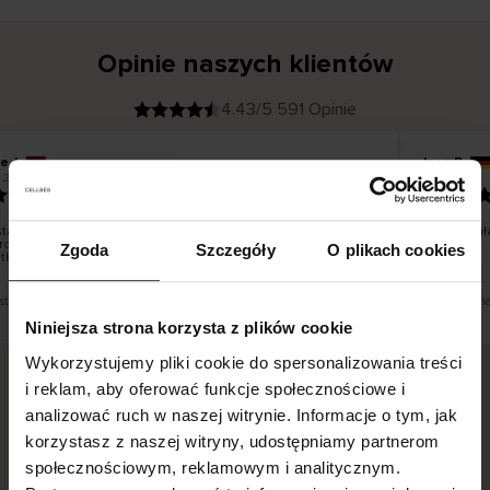
Opinie naszych klientów
4.43/5 591 Opinie
e J
Ines P
K
KUPUJĄCY
05.08.2026
.2026
l
i
16.07.2026
e
n
t
z
w
e
tawa towarów następuje zazwyczaj bardzo szybko – do 5
Doskonała 
r
roboczych, jednak zwrot towaru to niekończąca się historia
y
Zgoda
Szczegóły
O plikach cookies
f
tku – może potrwać do 20 dni roboczych.
i
k
o
w
a
n
y
est tłumaczenie. Zobacz wersję oryginalną.
To jest tłum
Niniejsza strona korzysta z plików cookie
Wykorzystujemy pliki cookie do spersonalizowania treści
i reklam, aby oferować funkcje społecznościowe i
analizować ruch w naszej witrynie. Informacje o tym, jak
Bezpieczna dostawa.
Bezpieczna płatność.
korzystasz z naszej witryny, udostępniamy partnerom
60-dniowy okres zwrotu.
społecznościowym, reklamowym i analitycznym.