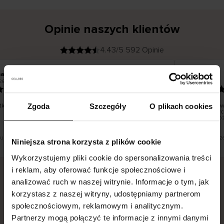
Opinie naszych klientów
4.43/5 592 Opinie
na T
Inese J
K
KUPUJĄCY
26
05.08.2026
l
i
19.07.2026
e
n
t
z
w
e
ko dobrze i pięknie
Dostawa towa
Zgoda
Szczegóły
O plikach cookies
r
y
dni roboczych
f
smutku – moż
i
k
o
w
a
n
y
tłumaczenie. Zobacz wersję oryginalną.
To jest tłumacz
Niniejsza strona korzysta z plików cookie
Wykorzystujemy pliki cookie do spersonalizowania treści
i reklam, aby oferować funkcje społecznościowe i
analizować ruch w naszej witrynie. Informacje o tym, jak
Bezpieczna dostawa.
Bezpieczna płatność.
korzystasz z naszej witryny, udostępniamy partnerom
społecznościowym, reklamowym i analitycznym.
60-dniowy okres zwrotu.
Partnerzy mogą połączyć te informacje z innymi danymi