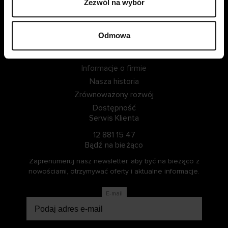
Zezwól na wybór
ZALOGUJ SIĘ
Odmowa
ZOSTAŃ CZŁONKIEM
Informacje o Cellbes
Informacje o firmie
Nasza historia
Zrównoważony rozwój
Dostępność
Serwis Klienta
12 881 15 47
Bądź na bieżąco
Zaprenumeruj nasz newsletter, aby być na bieżąco z
nowościami, otrzymywać oferty i aktualne informacje.
E-mail