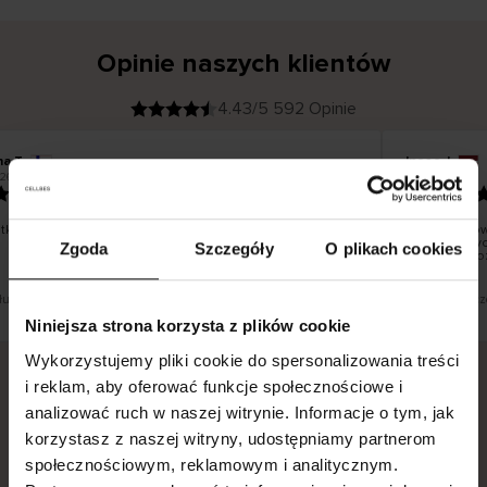
Opinie naszych klientów
4.43/5 592 Opinie
na T
Inese J
K
KUPUJĄCY
26
05.08.2026
l
i
19.07.2026
e
n
t
z
w
e
ko dobrze i pięknie
Dostawa tow
r
y
dni roboczyc
Zgoda
Szczegóły
O plikach cookies
f
smutku – moż
i
k
o
w
a
n
y
 tłumaczenie. Zobacz wersję oryginalną.
To jest tłumacz
Niniejsza strona korzysta z plików cookie
Wykorzystujemy pliki cookie do spersonalizowania treści
i reklam, aby oferować funkcje społecznościowe i
analizować ruch w naszej witrynie. Informacje o tym, jak
Bezpieczna dostawa.
Bezpieczna płatność.
korzystasz z naszej witryny, udostępniamy partnerom
60-dniowy okres zwrotu.
społecznościowym, reklamowym i analitycznym.