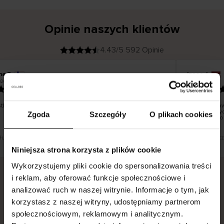
Opinie naszych klientów
4.43/5 592 Opinie
na T
Inese J
K
KUPUJĄCY
26
05.08.2026
l
i
19.07.2026
e
n
t
z
w
e
ko dobrze i pięknie
Dostawa tow
r
y
dni roboczyc
Zgoda
Szczegóły
O plikach cookies
f
smutku – moż
i
k
o
w
a
n
y
 tłumaczenie. Zobacz wersję oryginalną.
To jest tłumacz
Niniejsza strona korzysta z plików cookie
Wykorzystujemy pliki cookie do spersonalizowania treści
i reklam, aby oferować funkcje społecznościowe i
analizować ruch w naszej witrynie. Informacje o tym, jak
Bezpieczna dostawa.
Bezpieczna płatność.
korzystasz z naszej witryny, udostępniamy partnerom
60-dniowy okres zwrotu.
społecznościowym, reklamowym i analitycznym.