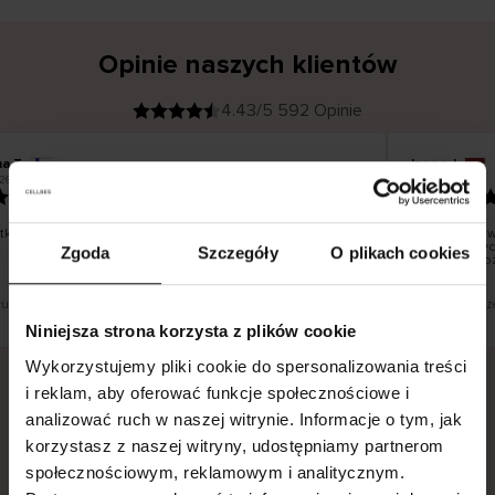
Opinie naszych klientów
4.43/5 592 Opinie
na T
Inese J
K
KUPUJĄCY
26
05.08.2026
l
i
19.07.2026
e
n
t
z
w
e
ko dobrze i pięknie
Dostawa tow
r
y
dni roboczyc
Zgoda
Szczegóły
O plikach cookies
f
smutku – moż
i
k
o
w
a
n
y
 tłumaczenie. Zobacz wersję oryginalną.
To jest tłumacz
Niniejsza strona korzysta z plików cookie
Wykorzystujemy pliki cookie do spersonalizowania treści
i reklam, aby oferować funkcje społecznościowe i
analizować ruch w naszej witrynie. Informacje o tym, jak
Bezpieczna dostawa.
Bezpieczna płatność.
korzystasz z naszej witryny, udostępniamy partnerom
60-dniowy okres zwrotu.
społecznościowym, reklamowym i analitycznym.