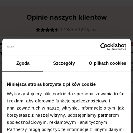
Opinie naszych klientów
4.43/5 592 Opinie
ina T
Inese J
K
KUPUJĄCY
2026
05.08.2026
l
i
19.07.2026
e
n
t
z
w
e
tko dobrze i pięknie
Dostawa to
Zgoda
Szczegóły
O plikach cookies
r
y
dni roboczy
f
smutku – mo
i
k
o
w
a
n
y
t tłumaczenie. Zobacz wersję oryginalną.
To jest tłuma
Niniejsza strona korzysta z plików cookie
Wykorzystujemy pliki cookie do spersonalizowania treści
i reklam, aby oferować funkcje społecznościowe i
analizować ruch w naszej witrynie. Informacje o tym, jak
Bezpieczna dostawa.
Bezpieczna płatność.
korzystasz z naszej witryny, udostępniamy partnerom
społecznościowym, reklamowym i analitycznym.
60-dniowy okres zwrotu.
Partnerzy mogą połączyć te informacje z innymi danymi