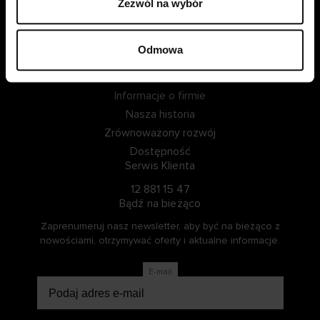
Zezwól na wybór
ZALOGUJ SIĘ
Odmowa
ZOSTAŃ CZŁONKIEM
Informacje o Cellbes
Informacje o firmie
Nasza historia
Zrównoważony rozwój
Dostępność
Serwis Klienta
12 881 15 47
Bądź na bieżąco
Zaprenumeruj nasz newsletter, aby być na bieżąco z
nowościami, otrzymywać oferty i aktualne informacje.
E-mail