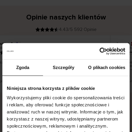
Opinie naszych klientów
4.43/5 592 Opinie
stiina T
Inese J
K
KUPUJĄCY
08.2026
05.08.2026
l
i
19.07.2026
e
n
t
z
w
e
zystko dobrze i pięknie
Dostawa 
r
y
dni robo
Zgoda
Szczegóły
O plikach cookies
f
smutku –
i
k
o
w
a
n
y
 jest tłumaczenie. Zobacz wersję oryginalną.
To jest tł
Niniejsza strona korzysta z plików cookie
Wykorzystujemy pliki cookie do spersonalizowania treści
i reklam, aby oferować funkcje społecznościowe i
analizować ruch w naszej witrynie. Informacje o tym, jak
Bezpieczna dostawa.
Bezpieczna płatność.
korzystasz z naszej witryny, udostępniamy partnerom
60-dniowy okres zwrotu.
społecznościowym, reklamowym i analitycznym.