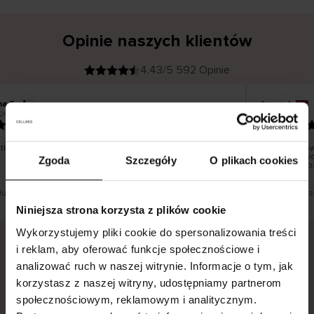
Opinie naszych klientów
4.43/5 592 Opinie
na T
Inese J
K
KUPUJĄCY
26
05.08.2026
l
i
19.07.2026
e
n
t
z
w
e
ko dobrze i pięknie
Dostawa tow
r
y
dni roboczyc
Zgoda
Szczegóły
O plikach cookies
f
smutku – moż
i
k
o
w
a
n
y
 tłumaczenie. Zobacz wersję oryginalną.
To jest tłumacz
Niniejsza strona korzysta z plików cookie
Wykorzystujemy pliki cookie do spersonalizowania treści
i reklam, aby oferować funkcje społecznościowe i
analizować ruch w naszej witrynie. Informacje o tym, jak
Bezpieczna dostawa.
Bezpieczna płatność.
korzystasz z naszej witryny, udostępniamy partnerom
60-dniowy okres zwrotu.
społecznościowym, reklamowym i analitycznym.